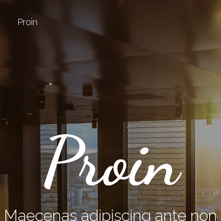
Proin
Proin
Maecenas adipiscing ante non