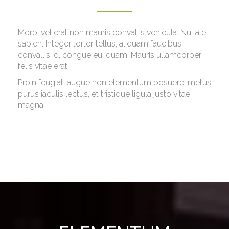
Morbi vel erat non mauris convallis vehicula. Nulla et
sapien. Integer tortor tellus, aliquam faucibus,
convallis id, congue eu, quam. Mauris ullamcorper
felis vitae erat.
Proin feugiat, augue non elementum posuere, metus
purus iaculis lectus, et tristique ligula justo vitae
magna.