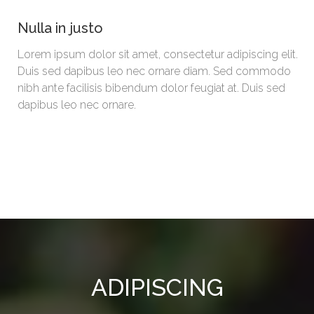
Nulla in justo
Lorem ipsum dolor sit amet, consectetur adipiscing elit.
Duis sed dapibus leo nec ornare diam. Sed commodo
nibh ante facilisis bibendum dolor feugiat at. Duis sed
dapibus leo nec ornare.
ADIPISCING