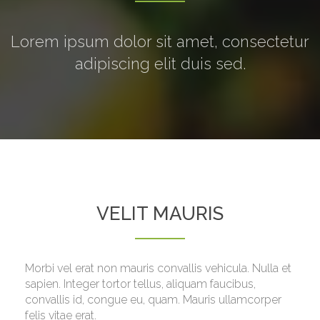
Lorem ipsum dolor sit amet, consectetur
adipiscing elit duis sed.
VELIT MAURIS
Morbi vel erat non mauris convallis vehicula. Nulla et
sapien. Integer tortor tellus, aliquam faucibus,
convallis id, congue eu, quam. Mauris ullamcorper
felis vitae erat.